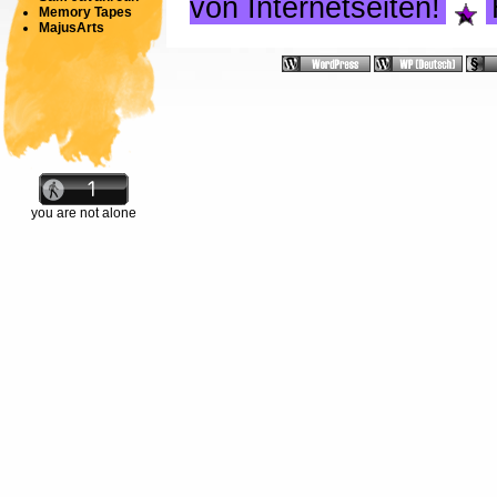
von Internetseiten!
Memory Tapes
MajusArts
you are not alone