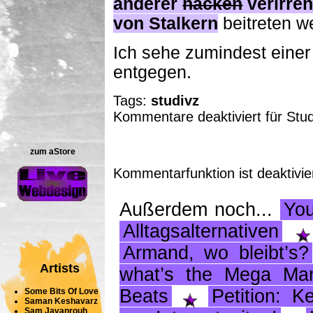
anderer
hacken
verirre
von Stalkern
beitreten w
Ich sehe zumindest einer 
entgegen.
Tags:
studivz
Kommentare deaktiviert
für Stu
zum aStore
Kommentarfunktion ist deaktivie
Außerdem noch...
Yo
Alltagsalternativen
Armand, wo bleibt’s?
Artists
what’s the Mega Ma
Beats
Petition: K
Some Bits Of Love
Saman Keshavarz
Sam Javanrouh