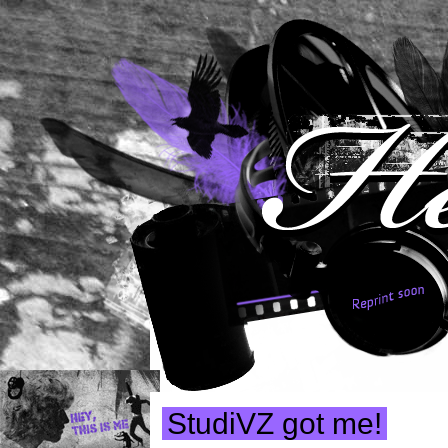
StudiVZ got me!