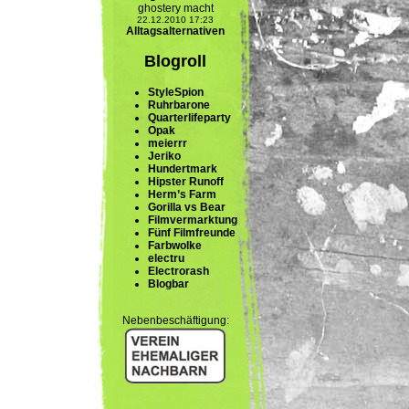
ghostery macht
22.12.2010 17:23
Alltagsalternativen
Blogroll
StyleSpion
Ruhrbarone
Quarterlifeparty
Opak
meierrr
Jeriko
Hundertmark
Hipster Runoff
Herm’s Farm
Gorilla vs Bear
Filmvermarktung
Fünf Filmfreunde
Farbwolke
electru
Electrorash
Blogbar
Nebenbeschäftigung: