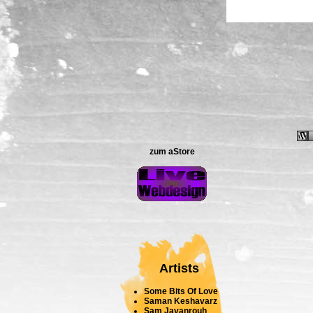
zum aStore
Artists
Some Bits Of Love
Saman Keshavarz
Sam Javanrouh