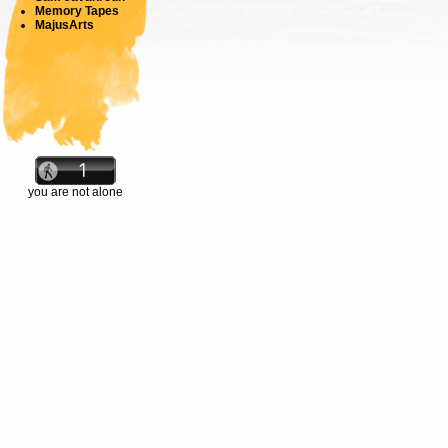
Memory Tapes
MajusArts
you are not alone