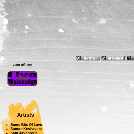
zum aStore
Artists
Some Bits Of Love
Saman Keshavarz
Sam Javanrouh