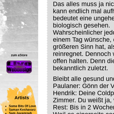
Das alles muss ja ni
kann endlich mal auf
bedeutet eine ungehe
biologisch gesehen.
Wahrscheinlicher jedo
einem Tag wünsche, 
größeren Sinn hat, al
reinregnet. Dennoch w
zum aStore
offen halten. Denn die
bekanntlich zuletzt.
Bleibt alle gesund un
Paulaner: Gönn der V
Hendrik: Deine Coldpl
Artists
Zimmer. Du weißt ja,
Rest: Bis in 2 Woche
Some Bits Of Love
Saman Keshavarz
Sam Javanrouh