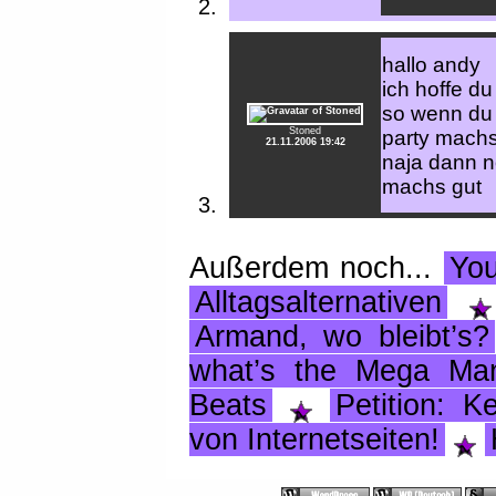
hallo andy
ich hoffe du
so wenn du 
Stoned
party machst
21.11.2006 19:42
naja dann n
machs gut
Außerdem noch...
Yo
Alltagsalternativen
Armand, wo bleibt’s?
what’s the Mega Ma
Beats
Petition: K
von Internetseiten!