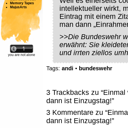
Weil es einerseits co
Memory Tapes
intellektueller wirkt
MajusArts
Eintrag mit einem Zi
man dann „Einrahmen“
>>Die Bundeswehr wir
erwähnt: Sie kleidet
und irrten ziellos umh
you are not alone
Tags:
andi
•
bundeswehr
3 Trackbacks zu “Einmal
dann ist Einzugstag!”
3 Kommentare zu “Einma
dann ist Einzugstag!”