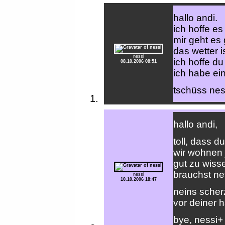
hallo andi.
ich hoffe es 
mir geht es 
das wetter i
nessi
ich hoffe d
08.10.2006 08:51
ich habe ein
tschüss nes
hallo andi,
toll, dass d
wir wohnen 
gut zu wiss
brauchst n
nessi
10.10.2006 18:47
neins scher
vor deiner 
bye, nessi+