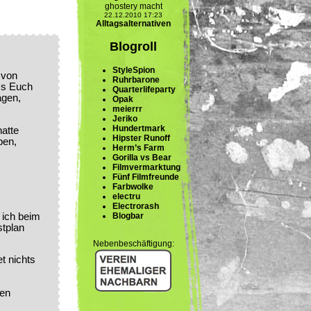
ghostery macht
22.12.2010 17:23
Alltagsalternativen
Blogroll
StyleSpion
 von
Ruhrbarone
ass Euch
Quarterlifeparty
agen,
Opak
meierrr
Jeriko
Hundertmark
hatte
Hipster Runoff
ben,
Herm’s Farm
Gorilla vs Bear
Filmvermarktung
Fünf Filmfreunde
Farbwolke
electru
Electrorash
Blogbar
 ich beim
stplan
Nebenbeschäftigung:
t nichts
.
nen