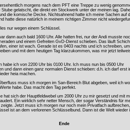
 versehentlich morgens nach dem PFT eine Treppe zu wenig genomm
e Stube gelatscht, die direkt ein Stockwerk unter der meinen lag. Dah
 und die komische Decke. Nichtsahnend hatte ich meine Sachen auf 
nd hatte diese natürlich in meinem richtigen Zimmer nicht wiedergefu
lles nur wegen einem Schlüssel.
war dann auch bald 1600 Uhr. Alle hatten frei, nur der Andi musste no
eraden und einem Gefreiten GvD-Dienst schieben. Das läuft Schich
afen, einer ist wach. Gerade ist es 0403 nachts und ich schreiben, u
eiben und mit dem heutigen Tag klarzukommen, was mir jetzt teilwei
n habe ich von 2200 Uhr bis 0100 Uhr. Ich muss nun bis 0500 Uhr
n und dann einen ganz normalen Dienst schieben: d.h. ich darf erst i
ieder heia machen.
Überfluss muss ich morgen im San-Bereich Blut abgeben, weil ich wo
Werte habe. Das macht den Tag perfekt.
e hat sich der Hauptfeldwebel um 2000 Uhr zu mir gesetzt und mit mi
audert. Ein wirklich sehr netter Mensch, der sogar Verständnis für m
zeigte. Jetzt muss ich morgen nur noch mein Privatfach aufbrechen,
üssel ist an dem verlorenen Schlüsselbund. Dann ist die Welt wieder 
Ende