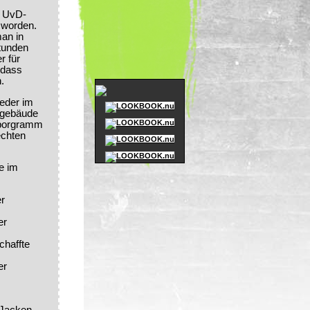
r UvD-
 worden.
man in
Stunden
r für
 dass
.
eder im
egebäude
sporgramm
echten
e im
er
er
chaffte
er
.
e Jacken