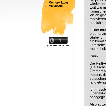
Memory Tapes
wieder anz
MajusArts
weit wie mö
Komischer
Vielen gin
motivieren
und ich ko
Leider mus
erstmal zu
Stube, um
ein komisc
komische 
you are not alone
rauszuhol
Panik!
Die Reißv
„Deutsche 
Zimmertis
melden, d
zu suchen.
fand etwas
Ich musste
Oberfeldwe
pädagogis
Also ab z