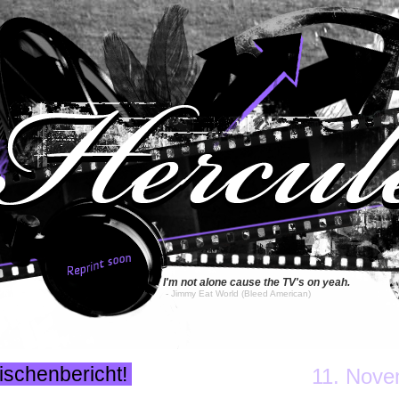
I'm not alone cause the TV's on yeah.
- Jimmy Eat World
(Bleed American)
ischenbericht!
11. Nove