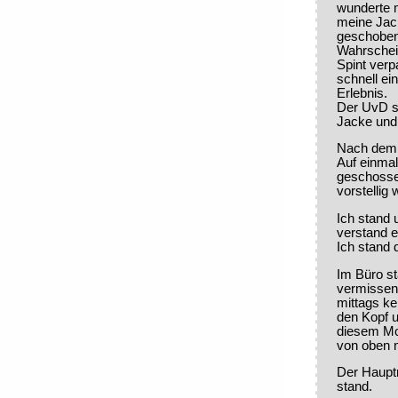
wunderte 
meine Jac
geschoben 
Wahrschei
Spint verp
schnell ei
Erlebnis.
Der UvD s
Jacke und 
Nach dem 
Auf einmal
geschossen
vorstellig
Ich stand
verstand e
Ich stand 
Im Büro s
vermissen 
mittags ke
den Kopf 
diesem Mo
von oben m
Der Haupt
stand.