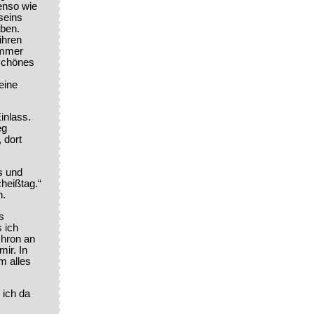
enso wie
seins
aben.
ihren
immer
 schönes
eine
inlass.
eg
 dort
s und
cheißtag.“
n.
s
 ich
chron an
ir. In
m alles
 ich da