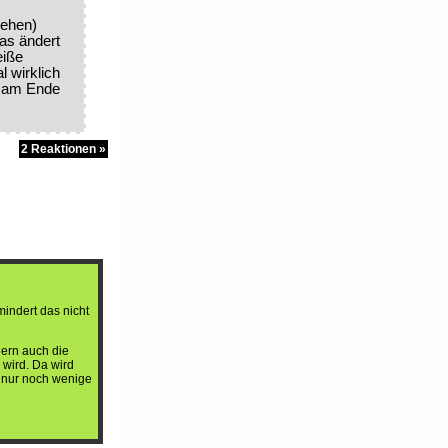
r
sehen)
Das ändert
eiße
 wirklich
ht am Ende
2 Reaktionen »
mindert das nicht
dern auch die
s wird. Da wird
 nur noch wenige