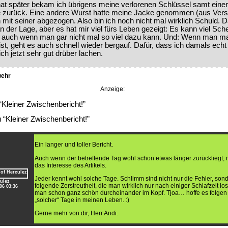
at später bekam ich übrigens meine verlorenen Schlüssel samt eine
e zurück. Eine andere Wurst hatte meine Jacke genommen (aus Ver
n mit seiner abgezogen. Also bin ich noch nicht mal wirklich Schuld. 
 an der Lage, aber es hat mir viel fürs Leben gezeigt: Es kann viel Sch
, auch wenn man gar nicht mal so viel dazu kann. Und: Wenn man mal
st, geht es auch schnell wieder bergauf. Dafür, dass ich damals ec
ich jetzt sehr gut drüber lachen.
wehr
Anzeige:
“Kleiner Zwischenbericht!”
“Kleiner Zwischenbericht!”
Ein langer und toller Bericht.
Auch wenn der betreffende Tag wohl schon etwas länger zurückliegt, 
das Interesse des Artikels.
Jeder kennt wohl solche Tage. Schlimm sind nicht nur die Fehler, son
ulez
folgende Zerstreutheit, die man wirklich nur nach einiger Schlafzeit lo
06 03:36
man schon ganz schön durcheinander im Kopf. Tjoa… hoffe es folgen
„solcher“ Tage in meinen Leben. :)
Gerne mehr von dir, Herr Andi.