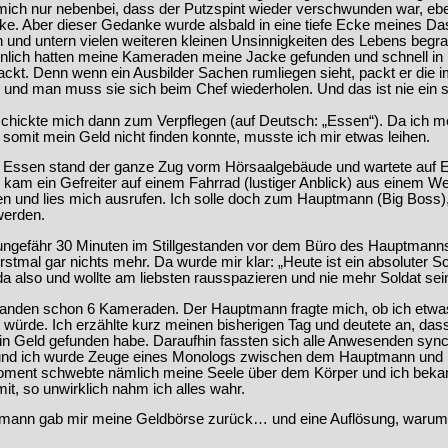
mich nur nebenbei, dass der Putzspint wieder verschwunden war, eb
ke. Aber dieser Gedanke wurde alsbald in eine tiefe Ecke meines Da
und untern vielen weiteren kleinen Unsinnigkeiten des Lebens begr
nlich hatten meine Kameraden meine Jacke gefunden und schnell in 
ackt. Denn wenn ein Ausbilder Sachen rumliegen sieht, packt er die 
n und man muss sie sich beim Chef wiederholen. Und das ist nie ein
chickte mich dann zum Verpflegen (auf Deutsch: „Essen“). Da ich m
somit mein Geld nicht finden konnte, musste ich mir etwas leihen.
Essen stand der ganze Zug vorm Hörsaalgebäude und wartete auf E
 kam ein Gefreiter auf einem Fahrrad (lustiger Anblick) aus einem W
 und lies mich ausrufen. Ich solle doch zum Hauptmann (Big Boss),
 werden.
 ungefähr 30 Minuten im Stillgestanden vor dem Büro des Hauptmann
rstmal gar nichts mehr. Da wurde mir klar: „Heute ist ein absoluter S
da also und wollte am liebsten rausspazieren und nie mehr Soldat sei
tanden schon 6 Kameraden. Der Hauptmann fragte mich, ob ich etwa
würde. Ich erzählte kurz meinen bisherigen Tag und deutete an, dass
in Geld gefunden habe. Daraufhin fassten sich alle Anwesenden syn
und ich wurde Zeuge eines Monologs zwischen dem Hauptmann und m
ment schwebte nämlich meine Seele über dem Körper und ich beka
it, so unwirklich nahm ich alles wahr.
mann gab mir meine Geldbörse zurück… und eine Auflösung, warum