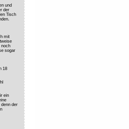
en und
er der
den Tisch
nden.
ch mit
tweise
m noch
se sogar
n 18
hl
r ein
eine
 denn der
in