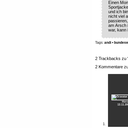
Einen Mon
Sportjack
und ich bi
nicht viel
passieren
am Arsch i
war, kann 
Tags:
andi
•
bundes
2 Trackbacks zu 
2 Kommentare zu 
Herc
13.11.20