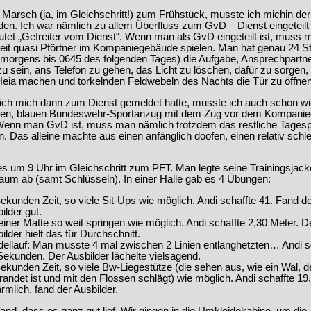
arsch (ja, im Gleichschritt!) zum Frühstück, musste ich michin de
en. Ich war nämlich zu allem Überfluss zum GvD – Dienst eingeteilt
et „Gefreiter vom Dienst“. Wenn man als GvD eingeteilt ist, muss 
zeit quasi Pförtner im Kompaniegebäude spielen. Man hat genau 24 
morgens bis 0645 des folgenden Tages) die Aufgabe, Ansprechpartne
u sein, ans Telefon zu gehen, das Licht zu löschen, dafür zu sorgen,
Heia machen und torkelnden Feldwebeln des Nachts die Tür zu öffnen
ch mich dann zum Dienst gemeldet hatte, musste ich auch schon wi
en, blauen Bundeswehr-Sportanzug mit dem Zug vor dem Kompani
 Wenn man GvD ist, muss man nämlich trotzdem das restliche Tage
n. Das alleine machte aus einen anfänglich doofen, einen relativ schl
es um 9 Uhr im Gleichschritt zum PFT. Man legte seine Trainingsjack
um ab (samt Schlüsseln). In einer Halle gab es 4 Übungen:
ekunden Zeit, so viele Sit-Ups wie möglich. Andi schaffte 41. Fand d
ilder gut.
einer Matte so weit springen wie möglich. Andi schaffte 2,30 Meter. D
ilder hielt das für Durchschnitt.
ellauf: Man musste 4 mal zwischen 2 Linien entlanghetzten… Andi s
Sekunden. Der Ausbilder lächelte vielsagend.
ekunden Zeit, so viele Bw-Liegestütze (die sehen aus, wie ein Wal, d
randet ist und mit den Flossen schlägt) wie möglich. Andi schaffte 19
rmlich, fand der Ausbilder.
 fand, dass es ganz gut lief. Wir gingen in die Umkleidekabine, um di