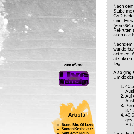
Nach dem M
Stube meld
GvD bedeut
siner Frei
(von 0645 
Rekruten z
auch alle 
Nachdem i
wunderbar
antreten.
absolviere
Tag.
zum aStore
Also ging 
Umkleidera
40 S
Ausb
Auf 
Ausb
Pend
8,7 
Artists
40 S
gest
Erbä
Some Bits Of Love
Saman Keshavarz
Sam Javanrouh
Na ja, ich