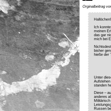
Orginalbeitrag 
Anzeige
Hallöchen
Ich konnte
meinen Erl
das gar ni
mich bei 
Nichtsdest
bisher gen
hieße der T
Unter dies
Aufstehen 
standen h
Diese – au
anderes al
Militärisc
Leistungs
Russen bes