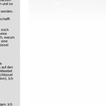
en und so
 werden.
u
schafft
, mich
meine
ch, warum
 eine
lüssel
ma
) auf den
eldwebel
chlüssel
 km). Ich
gen. Ich