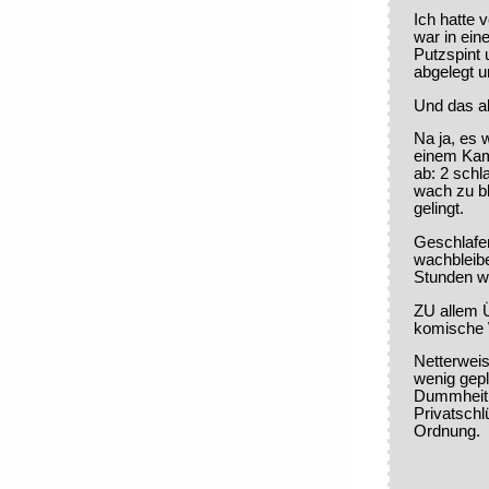
Ich hatte
war in ein
Putzspint
abgelegt u
Und das a
Na ja, es 
einem Kam
ab: 2 schl
wach zu bl
gelingt.
Geschlafe
wachbleibe
Stunden w
ZU allem 
komische 
Netterweis
wenig gepl
Dummheit 
Privatschl
Ordnung.