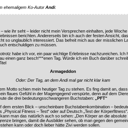
vom ehemaligem Ko-Autor
Andi
:
!
 – wie ihr seht – leider nicht mein Versprechen einhalten, jede Woche
ebnissen berichten. Andererseits bin ich auch der festen Ansicht, d
cht so unglaublich interessiert. Das befreit mich aus der misslichen L
Euch entschuldigen zu müssen.
otrotz habe ich vor, ein paar wichtige Erlebnisse nachzureichen. Ich 
au einen ganz besch***enen Tag. Würde ich ein Buch darüber schrei
itel
Armageddon
Oder: Der Tag, an dem Andi mal gar nicht klar kam
em Motto schien mein heutiger Tag zu stehen. Es fing damit an, dass
ein flaues Gefühl in der Magengegend verspürte, denn auf dem Dien
eute die drei bedeutungsschwangeren Buchstaben:
„PFT“
f dem ersten Blick – unscheinbare Buchstabenkombination – bedeute
s „Physical Fitness – Test“ oder auf Deutsch „Test der Körperfitness“
h kann man das natürlich auch so sehen: „Den Körper an die absolute
grenze bringen, damit die Ausbilder sehen, ob man gegen den gemei
tehen kann oder doch lieber hätte Zivi werden sollen.