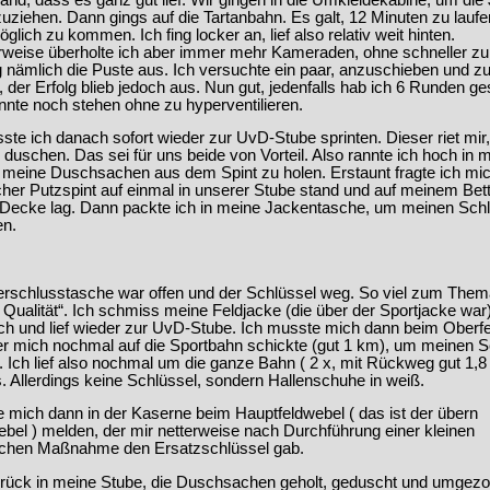
uziehen. Dann gings auf die Tartanbahn. Es galt, 12 Minuten zu lauf
glich zu kommen. Ich fing locker an, lief also relativ weit hinten.
weise überholte ich aber immer mehr Kameraden, ohne schneller zu
g nämlich die Puste aus. Ich versuchte ein paar, anzuschieben und z
, der Erfolg blieb jedoch aus. Nun gut, jedenfalls hab ich 6 Runden ge
nnte noch stehen ohne zu hyperventilieren.
ste ich danach sofort wieder zur UvD-Stube sprinten. Dieser riet mir
 duschen. Das sei für uns beide von Vorteil. Also rannte ich hoch in 
 meine Duschsachen aus dem Spint zu holen. Erstaunt fragte ich mi
her Putzspint auf einmal in unserer Stube stand und auf meinem Bett
Decke lag. Dann packte ich in meine Jackentasche, um meinen Sch
en.
erschlusstasche war offen und der Schlüssel weg. So viel zum The
Qualität“. Ich schmiss meine Feldjacke (die über der Sportjacke war
ch und lief wieder zur UvD-Stube. Ich musste mich dann beim Oberf
er mich nochmal auf die Sportbahn schickte (gut 1 km), um meinen S
 Ich lief also nochmal um die ganze Bahn ( 2 x, mit Rückweg gut 1,8
. Allerdings keine Schlüssel, sondern Hallenschuhe in weiß.
 mich dann in der Kaserne beim Hauptfeldwebel ( das ist der übern
bel ) melden, der mir netterweise nach Durchführung einer kleinen
chen Maßnahme den Ersatzschlüssel gab.
urück in meine Stube, die Duschsachen geholt, geduscht und umgezo