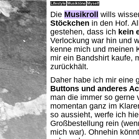
Lifestyle
Musiktöne
Myself
Anzeige
Die
Musikroll
wills wisse
Stöckchen
in den Hof. Al
gestehen, dass ich
kein 
Verlockung war hin und w
kenne mich und meinen K
mir ein Bandshirt kaufe,
zurückhält.
Daher habe ich mir eine g
Buttons und anderes Ac
man die immer so gerne ve
momentan ganz im Klaren
so aussieht, werfe ich hi
Großbestellung rein (wenn
mich war). Ohnehin könn