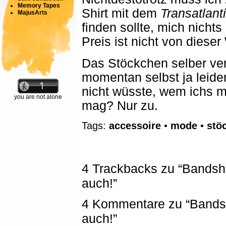
Memory Tapes
Shirt mit dem
Transatlan
MajusArts
finden sollte, mich nichts
Preis ist nicht von dieser
Das Stöckchen selber ver
momentan selbst ja leider
nicht wüsste, wem ichs m
you are not alone
mag? Nur zu.
Tags:
accessoire
•
mode
•
stö
4 Trackbacks zu “Bandshi
auch!”
4 Kommentare zu “Bandshi
auch!”