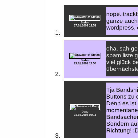
nope. trackb
ganze auch i
Stefan
27.01.2008 13:58
wordpress, 
oha. sah ge
spam liste g
Stefan
viel glück b
29.01.2008 17:50
übernächste
Tja Bandshi
Buttons zu
Denn es ist
momentanes
Dany
31.01.2008 09:11
Bandsach
Sondern auf
Richtung! :