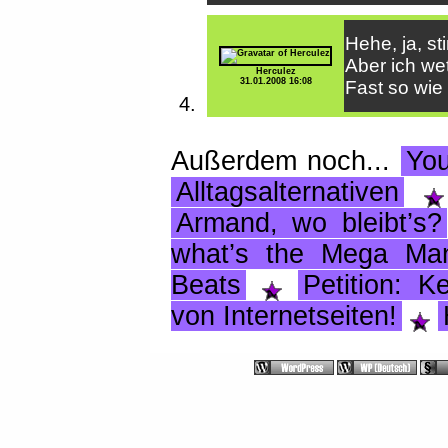
Hehe, ja, st
Aber ich we
Herculez
31.01.2008 16:08
Fast so wie
Außerdem noch...
Yo
Alltagsalternativen
Armand, wo bleibt’s?
what’s the Mega Ma
Beats
Petition: K
von Internetseiten!