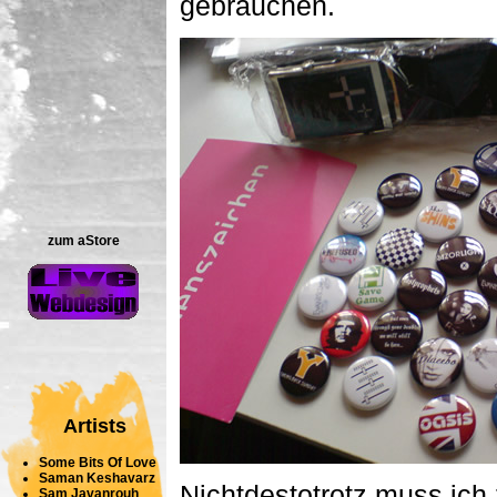
gebrauchen.
zum aStore
Artists
Some Bits Of Love
Saman Keshavarz
Nichtdestotrotz muss ich 
Sam Javanrouh