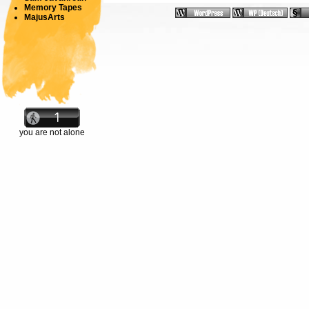
Memory Tapes
MajusArts
you are not alone