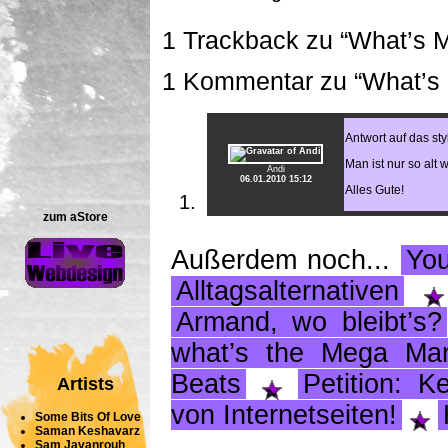
1 Trackback zu “What’s 
1 Kommentar zu “What’s
Antwort auf das sty
Man ist nur so alt w
Andi
06.01.2010 15:12
Alles Gute!
zum aStore
Außerdem noch...
Yo
Alltagsalternativen
Armand, wo bleibt’s?
what’s the Mega Ma
Beats
Petition: K
Artists
von Internetseiten!
Some Bits Of Love
Saman Keshavarz
Sam Javanrouh