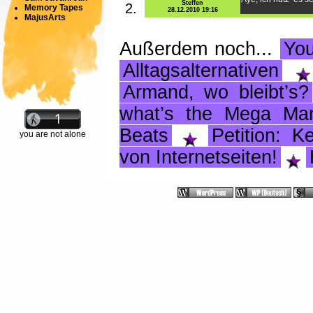
Steffen
Memory Tapes
28.12.2010 19:16
MajusArts
Außerdem noch...
Yo
Alltagsalternativen
Armand, wo bleibt’s?
what’s the Mega Ma
Beats
Petition: K
you are not alone
von Internetseiten!