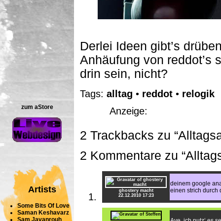
Derlei Ideen gibt’s drübe
Anhäufung von reddot’s 
drin sein, nicht?
Tags:
alltag
•
reddot
•
relogik
zum aStore
Anzeige:
2 Trackbacks zu “Alltagsa
2 Kommentare zu “Alltags
deinem google ana
Artists
einen strich durch
ghostery macht
22.12.2010 17:23
Some Bits Of Love
Saman Keshavarz
Sam Javanrouh
Aye, ich nutz‘ es se