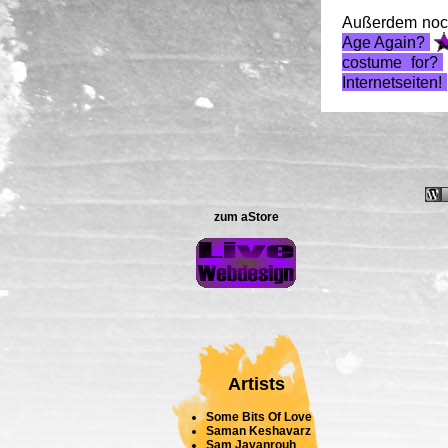
Außerdem noc
Age Again?
costume for?
Internetseiten!
zum aStore
Artists
Some Bits Of Love
Saman Keshavarz
Sam Javanrouh