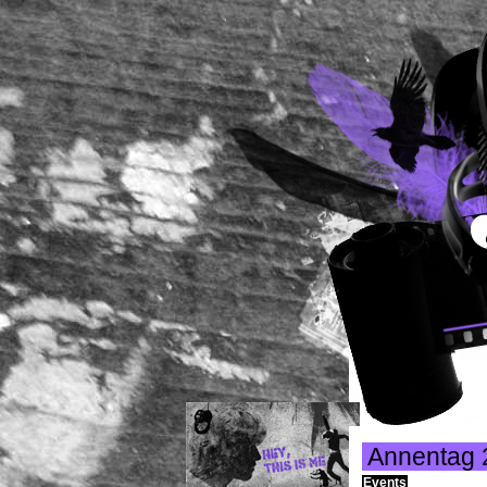
Annentag 
Events