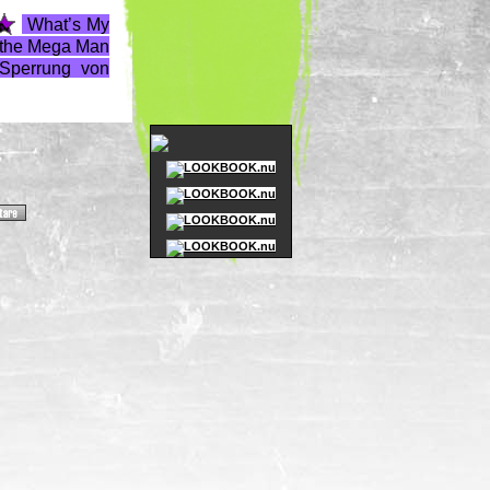
What’s My
 the Mega Man
 Sperrung von