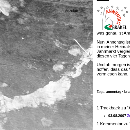
Anzeige
was genau ist An
Nun, Annentag is
in meiner Heimat
Jahrmarkt vergle
diesen vier Tagen
Und ab morgen is
hoffen, dass das
vermiesen kann.
Tags:
annentag
•
bra
1 Trackback zu “
03.08.2007
Z
1 Kommentar zu 