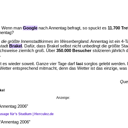
Wenn man
Google
nach Annentag befragt, so spuckt es
11.700
Tre
nentag?
t
die größte Innenstadtkirmes im Weserbergland
. Annentag ist ein 4
stadt
Brakel
. Dafür, dass Brakel selbst nicht unbedingt die größte Stadt
ichsweise ziemlich groß. Über
350.000 Besucher
stolzieren jährlich
.
t es wieder soweit. Ganze vier Tage darf
fast
sorglos gelebt werden. B
 Wetter entsprechend mitmacht, denn das Wetter ist das einzige, was
Que
kel
Anzeige:
Annentag 2006”
usage für’s Studium | Herculez.de
“Annentag 2006”