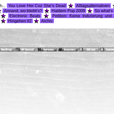
h...
You Love Her Coz She’s Dead
Alltagsalternativen
Armand, wo bleibt’s?
Haldern Pop 2009
So what’s
Electronic Beats
Petition: Keine Indizierung und
Hingehen #2
Archiv