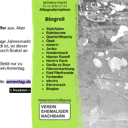
ghostery macht
22.12.2010 17:23
Alltagsalternativen
Blogroll
ffer
aus. Aber
StyleSpion
Ruhrbarone
Quarterlifeparty
Opak
-Tage Jahresmarkt
meierrr
 ist, ist dieser
Jeriko
 durch Brakel an
Hundertmark
Hipster Runoff
Herm’s Farm
leibt nur zu
Gorilla vs Bear
 ein Annentag
Filmvermarktung
Fünf Filmfreunde
Farbwolke
electru
lle:
annentag.de
Electrorash
Blogbar
1 Reaktion »
Nebenbeschäftigung: