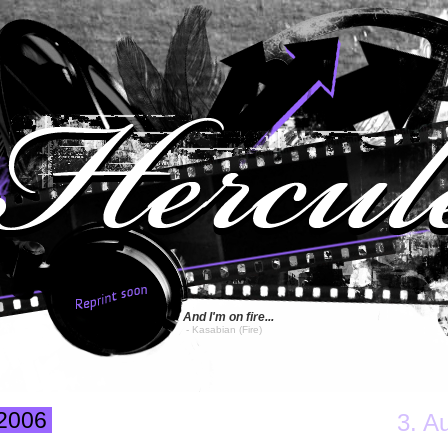
And I'm on fire...
- Kasabian
(Fire)
2006
3. A