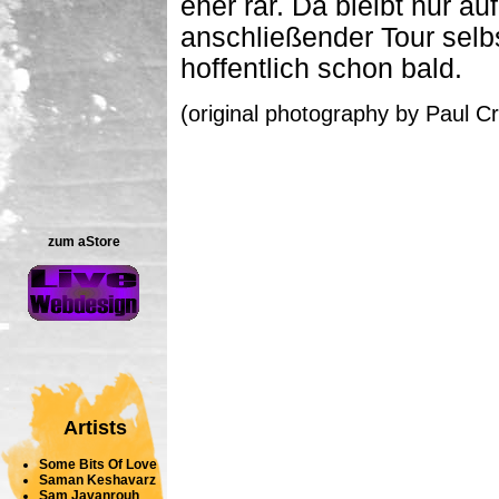
eher rar. Da bleibt nur a
anschließender Tour selb
hoffentlich schon bald.
(original photography by Paul Cr
zum aStore
Artists
Some Bits Of Love
Saman Keshavarz
Sam Javanrouh