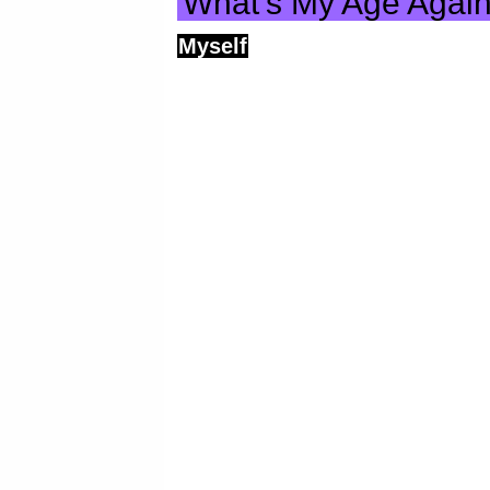
What’s My Age Agai
Myself