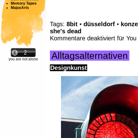
Memory Tapes
MajusArts
Tags:
8bit
•
düsseldorf
•
konze
she's dead
Kommentare deaktiviert
für You
Alltagsalternativen
you are not alone
Designkunst