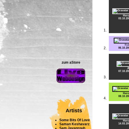
Herc
03.10.20
Rob
06.10.20
zum aStore
J
07.10.20
Herc
08.10.20
Artists
Some Bits Of Love
Herc
14.03.20
Saman Keshavarz
Sam Javanrouh