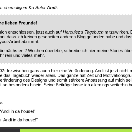
vom ehemaligem Ko-Autor
Andi
:
ne lieben Freunde!
ich entschlossen, jetzt auch auf
Herculez’s Tagebuch
mitzuwirken. D
an, dass ich keinen gescheiten anderen Blog gefunden habe und das
ayout-Arbeit abnimmt.
ie nächsten 2 Wochen überlebe, schreibe ich hier meine Stories über
r rein und vieles mehr.
07:
Inzwischen gabs auch hier eine Veränderung. Andi ist jetzt nicht 
re das Tagebuch wieder allein. Das ganze hat Zeit und Motivationsgrü
 Veränderung des Designs und somit stärkere Anpassung auf mich sel
ht so besonders hinein. Seine Beiträge lasse ich allerdings weiterhin 
e:
Andi in da house!”
“Andi in da house!”