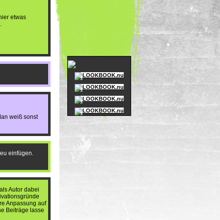
hier etwas
.
Man weiß sonst
neu einfügen.
als Autor dabei
tivationsgründe
ere Anpassung auf
ne Beiträge lasse