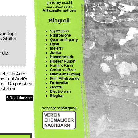
ghostery macht
22.12.2010 17:23
Alltagsalternativen
Blogroll
StyleSpion
as liegt
Ruhrbarone
s Steffen
Quarterlifeparty
Opak
meierrr
Jeriko
 die
Hundertmark
Hipster Runoff
Herm’s Farm
Gorilla vs Bear
mehr als Autor
Filmvermarktung
Fünf Filmfreunde
nde auf Andi’s
Farbwolke
bst. Da passt ein
electru
bestehen.
Electrorash
Blogbar
5 Reaktionen »
Nebenbeschäftigung: