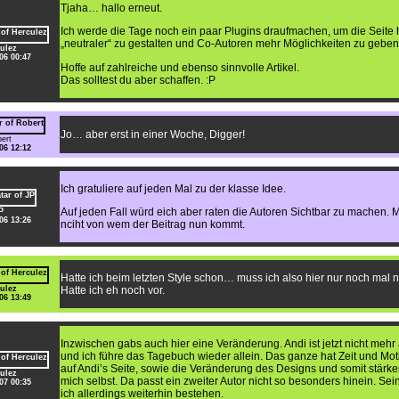
Tjaha… hallo erneut.
Ich werde die Tage noch ein paar Plugins draufmachen, um die Seite 
„neutraler“ zu gestalten und Co-Autoren mehr Möglichkeiten zu geben
ulez
06 00:47
Hoffe auf zahlreiche und ebenso sinnvolle Artikel.
Das solltest du aber schaffen. :P
Jo… aber erst in einer Woche, Digger!
ert
06 12:12
Ich gratuliere auf jeden Mal zu der klasse Idee.
Auf jeden Fall würd eich aber raten die Autoren Sichtbar zu machen. 
P
06 13:26
nciht von wem der Beitrag nun kommt.
Hatte ich beim letzten Style schon… muss ich also hier nur noch mal 
ulez
Hatte ich eh noch vor.
06 13:49
Inzwischen gabs auch hier eine Veränderung. Andi ist jetzt nicht mehr 
und ich führe das Tagebuch wieder allein. Das ganze hat Zeit und Mo
auf Andi’s Seite, sowie die Veränderung des Designs und somit stärk
ulez
mich selbst. Da passt ein zweiter Autor nicht so besonders hinein. Sei
07 00:35
ich allerdings weiterhin bestehen.