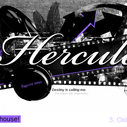
Destiny is calling me.
- The Killers
(Mr. Brightside)
 house!
3. Ok