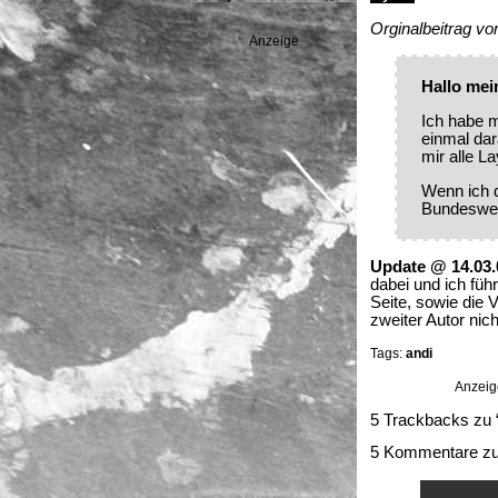
Orginalbeitrag 
Anzeige
Hallo mei
Ich habe m
einmal dar
mir alle L
Wenn ich d
Bundesweh
Update @ 14.03.
dabei und ich füh
Seite, sowie die
zweiter Autor nic
Tags:
andi
Anzeig
5 Trackbacks zu “
5 Kommentare zu 