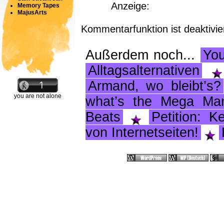
Anzeige:
Memory Tapes
MajusArts
Kommentarfunktion ist deaktivie
Außerdem noch...
Yo
Alltagsalternativen
Armand, wo bleibt’s?
you are not alone
what’s the Mega Ma
Beats
Petition: K
von Internetseiten!