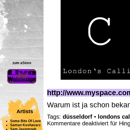
zum aStore
http://www.myspace.co
Warum ist ja schon beka
Artists
Tags:
düsseldorf
•
londons cal
Some Bits Of Love
Kommentare deaktiviert
für Hin
Saman Keshavarz
Sam Javanrouh