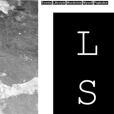
Events
Lifestyle
Musiktöne
Myself
Popkultur
Anzeige