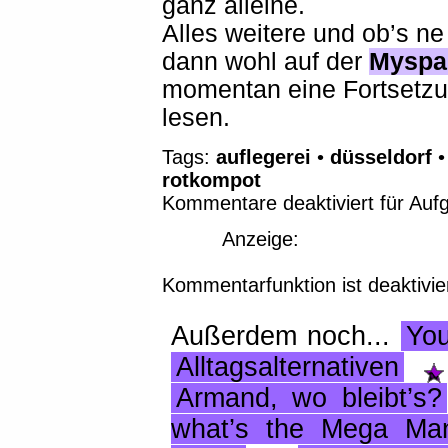
ganz alleine.
Alles weitere und ob’s ne
dann wohl auf der
Myspa
momentan eine Fortsetzu
lesen.
Tags:
auflegerei
•
düsseldorf
rotkompot
Kommentare deaktiviert
für Aufg
Anzeige:
Kommentarfunktion ist deaktivie
Außerdem noch...
Yo
Alltagsalternativen
Armand, wo bleibt’s?
what’s the Mega Ma