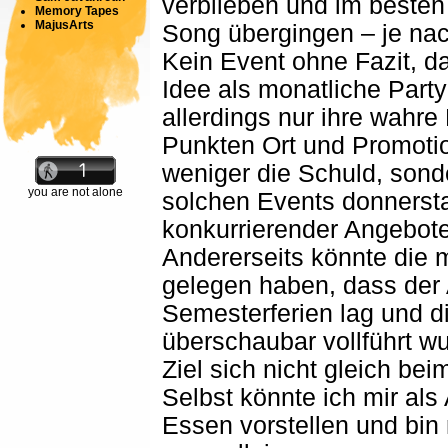
verblieben und im besten
Memory Tapes
MajusArts
Song übergingen – je na
Kein Event ohne Fazit, da
Idee als monatliche Party
allerdings nur ihre wahre 
Punkten Ort und Promotion
weniger die Schuld, sond
you are not alone
solchen Events donnerst
konkurrierender Angebote 
Andererseits könnte die
gelegen haben, dass der 
Semesterferien lag und di
überschaubar vollführt w
Ziel sich nicht gleich be
Selbst könnte ich mir als 
Essen vorstellen und bin