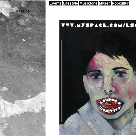
Events
Lifestyle
Musiktöne
Myself
Popkultur
Anzeige