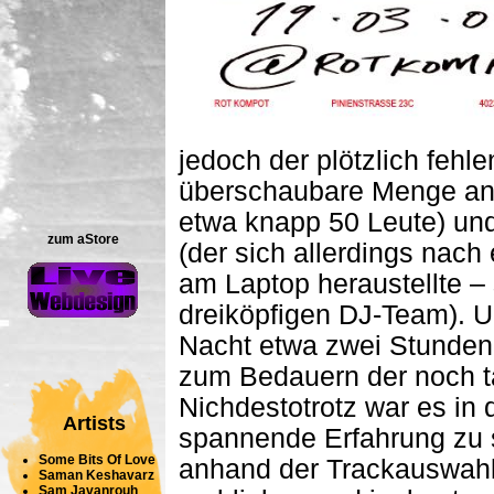
jedoch der plötzlich fehle
überschaubare Menge an 
etwa knapp 50 Leute) un
zum aStore
(der sich allerdings nach
am Laptop heraustellte –
dreiköpfigen DJ-Team). U
Nacht etwa zwei Stunden f
zum Bedauern der noch ta
Nichdestotrotz war es in
Artists
spannende Erfahrung zu 
Some Bits Of Love
anhand der Trackauswahl 
Saman Keshavarz
Sam Javanrouh